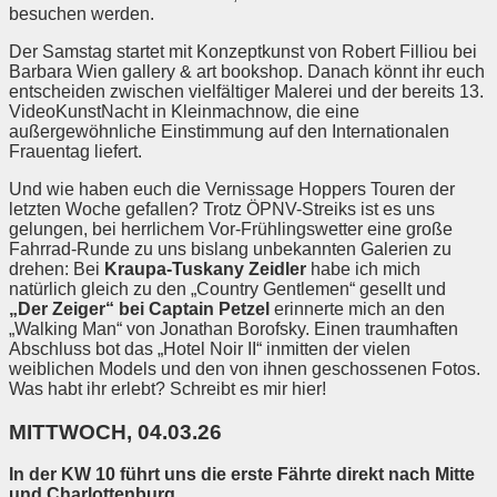
besuchen werden.
Der Samstag startet mit Konzeptkunst von Robert Filliou bei
Barbara Wien gallery & art bookshop. Danach könnt ihr euch
entscheiden zwischen vielfältiger Malerei und der bereits 13.
VideoKunstNacht in Kleinmachnow, die eine
außergewöhnliche Einstimmung auf den Internationalen
Frauentag liefert.
Und wie haben euch die Vernissage Hoppers Touren der
letzten Woche gefallen? Trotz ÖPNV-Streiks ist es uns
gelungen, bei herrlichem Vor-Frühlingswetter eine große
Fahrrad-Runde zu uns bislang unbekannten Galerien zu
drehen: Bei
Kraupa-Tuskany Zeidler
habe ich mich
natürlich gleich zu den „Country Gentlemen“ gesellt und
„Der Zeiger“ bei Captain Petzel
erinnerte mich an den
„Walking Man“ von Jonathan Borofsky. Einen traumhaften
Abschluss bot das „Hotel Noir II“ inmitten der vielen
weiblichen Models und den von ihnen geschossenen Fotos.
Was habt ihr erlebt? Schreibt es mir hier!
MITTWOCH, 04.03.26
In der KW 10 führt uns die erste Fährte direkt nach Mitte
und Charlottenburg.