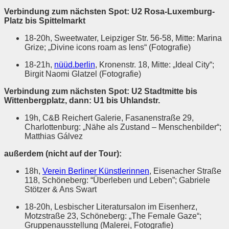
Verbindung zum nächsten Spot: U2 Rosa-Luxemburg-
Platz bis Spittelmarkt
18-20h, Sweetwater, Leipziger Str. 56-58, Mitte: Marina
Grize; „Divine icons roam as lens“ (Fotografie)
18-21h,
nüüd.berlin
, Kronenstr. 18, Mitte: „Ideal City“;
Birgit Naomi Glatzel (Fotografie)
Verbindung zum nächsten Spot: U2 Stadtmitte bis
Wittenbergplatz, dann: U1 bis Uhlandstr.
19h, C&B Reichert Galerie, Fasanenstraße 29,
Charlottenburg: „Nähe als Zustand – Menschenbilder“;
Matthias Gálvez
außerdem (nicht auf der Tour):
18h,
Verein Berliner Künstlerinnen
, Eisenacher Straße
118, Schöneberg: “Überleben und Leben”; Gabriele
Stötzer & Ans Swart
18-20h, Lesbischer Literatursalon im Eisenherz,
Motzstraße 23, Schöneberg: „The Female Gaze“;
Gruppenausstellung (Malerei, Fotografie)