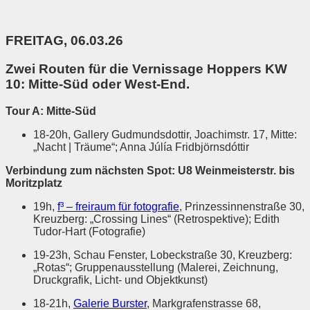
FREITAG, 06.03.26
Zwei Routen für die Vernissage Hoppers KW
10: Mitte-Süd oder West-End.
Tour A: Mitte-Süd
18-20h, Gallery Gudmundsdottir, Joachimstr. 17, Mitte:
„Nacht | Träume“; Anna Júlía Fridbjörnsdóttir
Verbindung zum nächsten Spot: U8 Weinmeisterstr. bis
Moritzplatz
19h,
f³ – freiraum für fotografie
, Prinzessinnenstraße 30,
Kreuzberg: „Crossing Lines“ (Retrospektive); Edith
Tudor-Hart (Fotografie)
19-23h, Schau Fenster, Lobeckstraße 30, Kreuzberg:
„Rotas“; Gruppenausstellung (Malerei, Zeichnung,
Druckgrafik, Licht- und Objektkunst)
18-21h,
Galerie Burster
, Markgrafenstrasse 68,