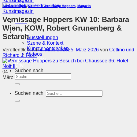
Ausstellungen
,
Kolumne Vernissage Hoppers
,
Magazin
Vernissage Hoppers KW 10: Barbara
Menü
Wien, KOW, Robert Grunenberg &
Magazin
Setareh
Ausstellungen
Szene & Kontext
Künstler entdecken
Veröffentlicht am
4. März 2026
25. März 2026
von
Cettino und
Videos
Richard J. Flohr
Kunstkalender
Orte
Suchen nach:
04
März
Suchen nach: