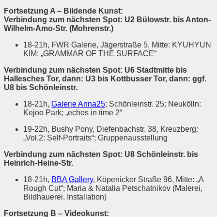
Fortsetzung A – Bildende Kunst:
Verbindung zum nächsten Spot: U2 Bülowstr. bis Anton-
Wilhelm-Amo-Str. (Mohrenstr.)
18-21h, FWR Galerie, Jägerstraße 5, Mitte: KYUHYUN
KIM; „GRAMMAR OF THE SURFACE“
Verbindung zum nächsten Spot: U6 Stadtmitte bis
Hallesches Tor, dann: U3 bis Kottbusser Tor, dann: ggf.
U8 bis Schönleinstr.
18-21h,
Galerie Anna25
; Schönleinstr. 25; Neukölln:
Kejoo Park; „echos in time 2“
19-22h, Bushy Pony, Diefenbachstr. 38, Kreuzberg:
„Vol.2: Self-Portraits“; Gruppenausstellung
Verbindung zum nächsten Spot: U8 Schönleinstr. bis
Heinrich-Heine-Str.
18-21h,
BBA Gallery
, Köpenicker Straße 96, Mitte: „A
Rough Cut“; Maria & Natalia Petschatnikov (Malerei,
Bildhauerei, Installation)
Fortsetzung B – Videokunst: