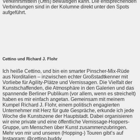
Verkehrsmitteln (Öffis) bewältigen kann. Die entsprechenden
Verbindungen sind in der Kolumne direkt unter den Spots
aufgeführt.
Cettino und Richard J. Flohr
Ich heiße Cettino, und bin ein smarter Pinscher-Mix-Rüde
aus Norditalien – inzwischen echter Großstadtkenner mit
Vorliebe für Agility-Plätze und Vernissagen. Die Vielfalt der
Kunstschaffenden, die Atmosphäre in den Galerien und das
spannende Berliner Publikum (vor allem, wenn es streichelt)
haben es mir einfach angetan. Gemeinsam mit meinem
Kumpel Richard J. Flohr, einem politisch engagierten
Unternehmer mit Herz für gute Gespräche, erkunde ich jede
Woche die Kunstszene der Hauptstadt. Dabei organisieren
wir eine private und eine öffentliche Vernissage-Hoppers-
Gruppe, um Menschen über Kunst zusammenzubringen.
Mehr von mir und unseren (Hopping-) Touren gibt’s auf
Instagram: @cettino.buddy