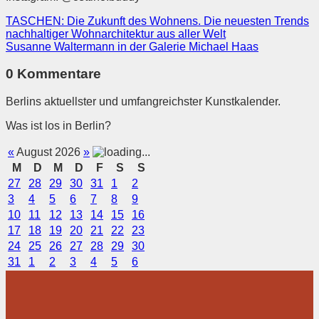
TASCHEN: Die Zukunft des Wohnens. Die neuesten Trends
nachhaltiger Wohnarchitektur aus aller Welt
Susanne Waltermann in der Galerie Michael Haas
0 Kommentare
Berlins aktuellster und umfangreichster Kunstkalender.
Was ist los in Berlin?
«
August 2026
»
M
D
M
D
F
S
S
27
28
29
30
31
1
2
3
4
5
6
7
8
9
10
11
12
13
14
15
16
17
18
19
20
21
22
23
24
25
26
27
28
29
30
31
1
2
3
4
5
6